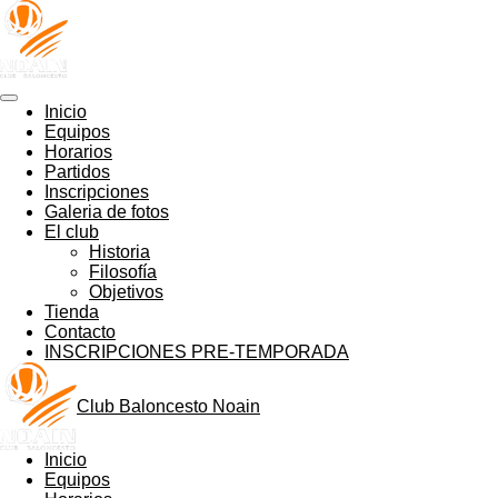
Ir
al
contenido
principal
Inicio
Equipos
Horarios
Partidos
Inscripciones
Galeria de fotos
El club
Historia
Filosofía
Objetivos
Tienda
Contacto
INSCRIPCIONES PRE-TEMPORADA
Club Baloncesto Noain
Inicio
Equipos